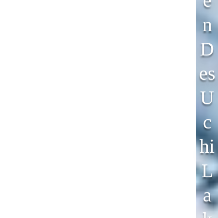
E
N
D
Es
U
C
Hi
L
A