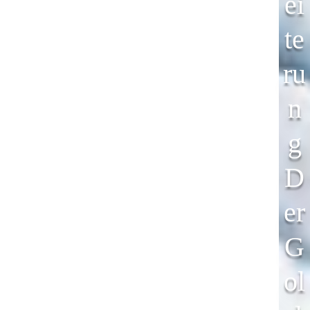
Ei
Te
Ru
N
G
D
Er
G
Ol