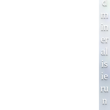
D
M
In
Er
Al
Is
Ie
Ru
N