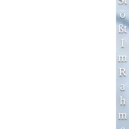
Ö
SSt
I
M
R
A
H
M