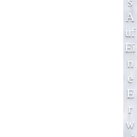
S
A
Uf
Ei
N
E
E
R
W