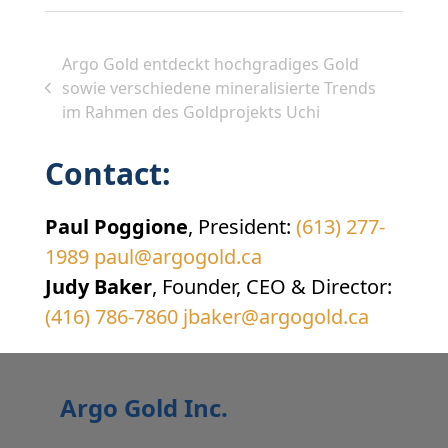
Argo Gold entdeckt hochgradiges Gold
sowie verschiedene mineralisierte Trends
vorheriger
im Rahmen des Goldprojekts Uchi
Beitrag:
Contact:
Paul Poggione
, President:
(613) 277-
1989
paul@argogold.ca
Judy Baker
, Founder, CEO & Director:
(416) 786-7860
jbaker@argogold.ca
Argo Gold Inc.