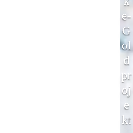
K
E-
G
Ol
D
Pr
Oj
E
Kt