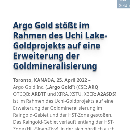
Goldm
Argo Gold stößt im
Rahmen des Uchi Lake-
Goldprojekts auf eine
Erweiterung der
Goldmineralisierung
Toronto, KANADA, 25. April 2022
–
Argo Gold Inc. („
Argo Gold
“) (CSE:
ARQ
,
OTCQB:
ARBTF
und XFRA, XSTU, XBER:
A2ASDS)
ist im Rahmen des Uchi-Goldprojekts auf eine
Erweiterung der Goldmineralisierung im
Raingold-Gebiet und der HST-Zone gestoßen.
Das Raingold-Gebiet verläuft entlang der HST-
Zone (Hill-Sloan-Tivy), in der sich nördlich auch