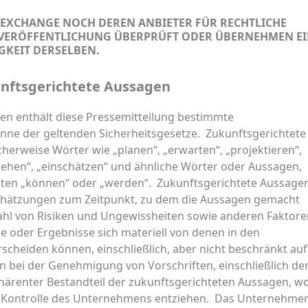
 EXCHANGE NOCH DEREN ANBIETER FÜR RECHTLICHE
 VERÖFFENTLICHUNG ÜBERPRÜFT ODER ÜBERNEHMEN E
GKEIT DERSELBEN.
nftsgerichtete Aussagen
en enthält diese Pressemitteilung bestimmte
inne der geltenden Sicherheitsgesetze. Zukunftsgerichtete
erweise Wörter wie „planen“, „erwarten“, „projektieren“,
sehen“, „einschätzen“ und ähnliche Wörter oder Aussagen,
eten „können“ oder „werden“. Zukunftsgerichtete Aussage
schätzungen zum Zeitpunkt, zu dem die Aussagen gemacht
zahl von Risiken und Ungewissheiten sowie anderen Faktore
se oder Ergebnisse sich materiell von denen in den
cheiden können, einschließlich, aber nicht beschränkt auf
bei der Genehmigung von Vorschriften, einschließlich de
nhärenter Bestandteil der zukunftsgerichteten Aussagen, w
er Kontrolle des Unternehmens entziehen. Das Unternehme