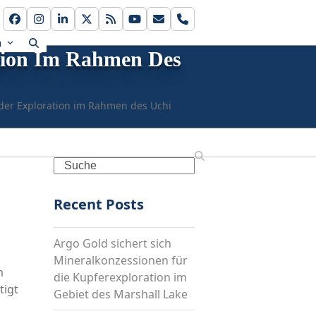
Facebook
Instagram
LinkedIn
Twitter
RSS
YouTube
E-
Telefon
Mail
h
tion Im Rahmen Des
 der Exploration im Rahmen des Uchi
Search
Recent Posts
Argo Gold sichert sich
Mineralkonzessionen für
m
die Kupferexploration im
tigt
Gebiet des Marshall Lake