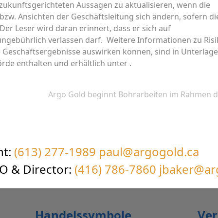
zukunftsgerichteten Aussagen zu aktualisieren, wenn die
zw. Ansichten der Geschäftsleitung sich ändern, sofern di
 Der Leser wird daran erinnert, dass er sich auf
ngebührlich verlassen darf. Weitere Informationen zu Ris
ie Geschäftsergebnisse auswirken können, sind in Unterlag
rde enthalten und erhältlich unter .
Argo Gold beginnt Bohrarbeiten im Rahmen de
Nächster
Beitrag:
nt:
(613) 277-1989
paul@argogold.ca
EO & Director:
(416) 786-7860
jbaker@ar
Handelssymbole
Ver