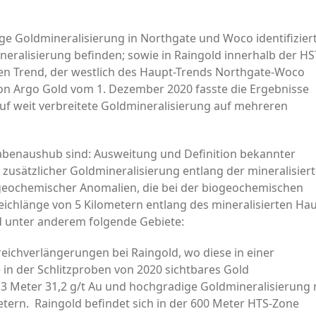
e Goldmineralisierung in Northgate und Woco identifiziert
neralisierung befinden; sowie in Raingold innerhalb der HS
ten Trend, der westlich des Haupt-Trends Northgate-Woco
von Argo Gold vom 1. Dezember 2020 fasste die Ergebnisse
f weit verbreitete Goldmineralisierung auf mehreren
benaushub sind: Ausweitung und Definition bekannter
 zusätzlicher Goldmineralisierung entlang der mineralisier
geochemischer Anomalien, die bei der biogeochemischen
eichlänge von 5 Kilometern entlang des mineralisierten Hau
d unter anderem folgende Gebiete:
reichverlängerungen bei Raingold, wo diese in einer
 in der Schlitzproben von 2020 sichtbares Gold
2,3 Meter 31,2 g/t Au und hochgradige Goldmineralisierung 
etern. Raingold befindet sich in der 600 Meter HTS-Zone