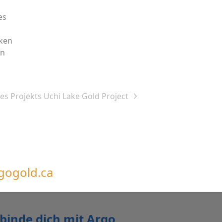
es
iken
en
s Projekts Uchi Lake Gold Project
gogold.ca
binde dich mit Argo