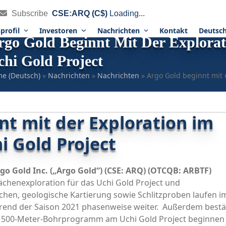
Subscribe
CSE:ARQ (C$)
Loading...
profil
Investoren
Nachrichten
Kontakt
Deutsc
rgo Gold Beginnt Mit Der Explora
chi Gold Project
e (Deutsch)
»
Nachrichten
»
Nachrichten
»
Argo Gold beginnt mit
nt mit der Exploration im
 Gold Project
go Gold Inc. („
Argo Gold
“) (
CSE: ARQ
) (
OTCQB: ARBTF
)
ächenexploration für das Uchi Gold Project und
en, geologische Kartierung sowie Schlitzproben laufen i
rend der Saison 2021 phasenweise weiter. Außerdem bestä
 2 500-Meter-Bohrprogramm am Uchi Gold Project beginnen