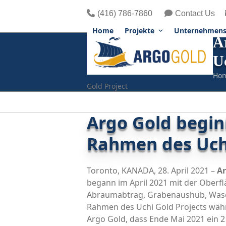
Skip
(416) 786-7860
Contact Us
to
content
Home
Projekte
Unternehmens
A
U
Hom
Gold Project
Argo Gold begin
Rahmen des Uchi
Toronto, KANADA, 28. April 2021 –
Ar
begann im April 2021 mit der Oberfl
Abraumabtrag, Grabenaushub, Wasch
Rahmen des Uchi Gold Projects wäh
Argo Gold, dass Ende Mai 2021 ein