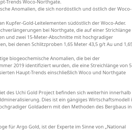
aupt-Trends Woco-Northgate.
che Anomalien, die sich nordöstlich und östlich der Woco-
 an Kupfer-Gold-Leitelementen südöstlich der Woco-Ader.
ichverlängerungen bei Northgate, die auf einer Strichlänge
n und zwei 15-Meter-Abschnitte mit hochgradiger
ten, bei denen Schlitzproben 1,65 Meter 43,5 g/t Au und 1,6
ige biogeochemische Anomalien, die bei der
er 2019 identifiziert wurden, die eine Streichlänge von 5
sierten Haupt-Trends einschließlich Woco und Northgate
iet des Uchi Gold Project befinden sich weiterhin innerhalb
mineralisierung. Dies ist ein gängiges Wirtschaftsmodell 
 hochgradiger Goldadern mit den Methoden des Bergbaus in
oge für Argo Gold, ist der Experte im Sinne von „National